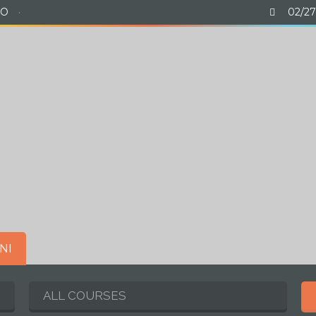
MO
·
02/27
ROPOSTA FORMATIVA
STUDENTATO
ATTIVIT
NI