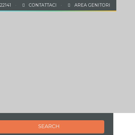
22141
·
CONTATTACI
·
AREA GENITORI
À EXTRASCOLASTICHE
REGISTRO ONLINE