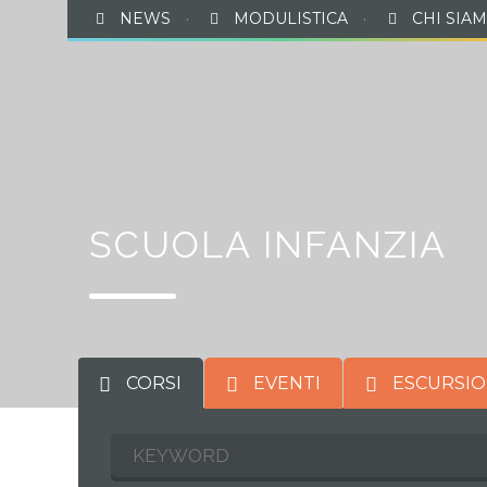
NEWS
·
MODULISTICA
·
CHI SIA
P
SCUOLA INFANZIA
CORSI
EVENTI
ESCURSIO