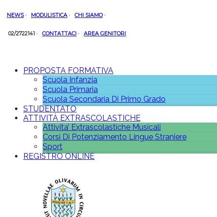
NEWS
·
MODULISTICA
·
CHI SIAMO
·
02/2722141
·
CONTATTACI
·
AREA GENITORI
PROPOSTA FORMATIVA
Scuola Infanzia
Scuola Primaria
Scuola Secondaria Di Primo Grado
STUDENTATO
ATTIVITÀ EXTRASCOLASTICHE
Attivita’ Extrascolastiche Musicali
Corsi Di Potenziamento Lingue Straniere
Sport
REGISTRO ONLINE