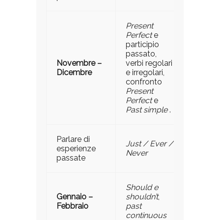
Present
Perfect
e
participio
passato,
Novembre –
verbi regolari
Dicembre
e irregolari,
confronto
Present
Perfect
e
Past simple
.
Parlare di
Just / Ever /
esperienze
Never
passate
Should e
Gennaio –
shouldn’t
,
Febbraio
past
continuous