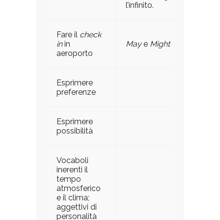
l’infinito.
Fare il
check
in
in
May
e
Might
aeroporto
Esprimere
preferenze
Esprimere
possibilità
Vocaboli
inerenti il
tempo
atmosferico
e il clima;
aggettivi di
personalità