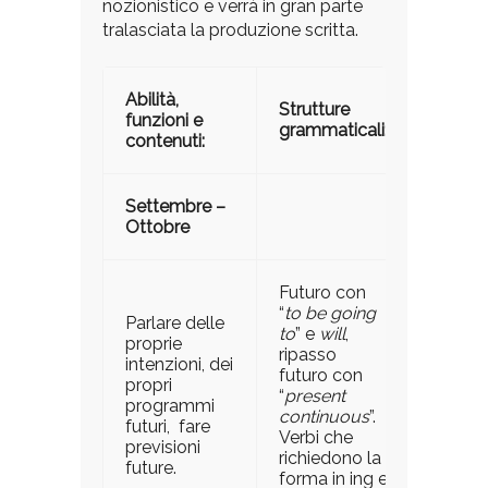
nozionistico e verrà in gran parte
tralasciata la produzione scritta.
Abilità,
Strutture
funzioni e
grammaticali:
contenuti:
Settembre –
Ottobre
Futuro con
“
to be going
Parlare delle
to
” e
will
,
proprie
ripasso
intenzioni, dei
futuro con
propri
“
present
programmi
continuous
”.
futuri, fare
Verbi che
previsioni
richiedono la
future.
forma in ing e