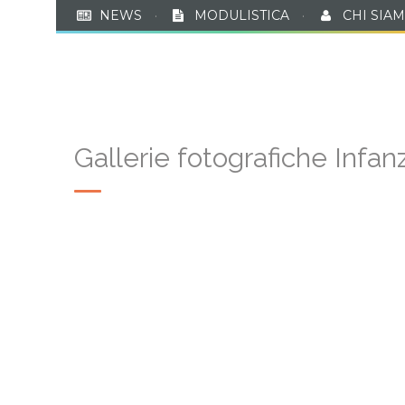
NEWS
·
MODULISTICA
·
CHI SIA
PR
Gallerie fotografiche Infa