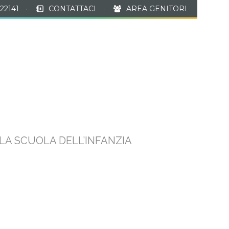
22141
·
CONTATTACI
·
AREA GENITORI
À EXTRASCOLASTICHE
REGISTRO ONLINE
LA SCUOLA DELL’INFANZIA