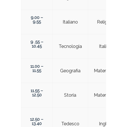
9.00 –
9.55
Italiano
Religione
9 .55 –
10.45
Tecnologia
Italiano
11.00 –
11.55
Geografia
Matematica
11.55 –
12.50
Storia
Matematica
12.50 –
13.40
Tedesco
Inglese